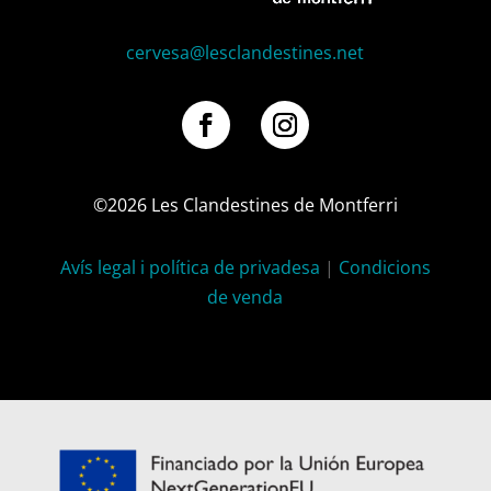
cervesa@lesclandestines.net
F
I
a
n
©2026 Les Clandestines de Montferri
c
s
e
t
b
a
Avís legal i política de privadesa
|
Condicions
o
g
o
r
de venda
k
a
m