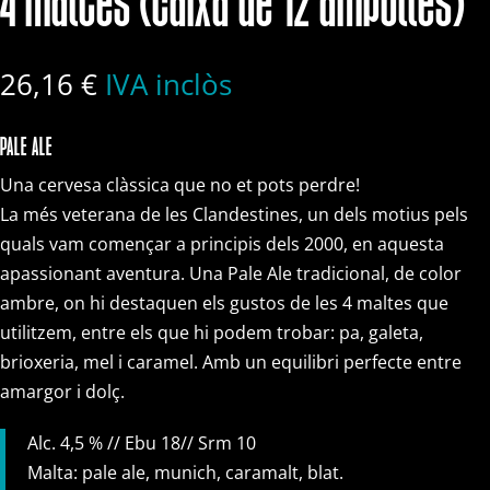
4 maltes (caixa de 12 ampolles)
26,16
€
IVA inclòs
PALE ALE
Una cervesa clàssica que no et pots perdre!
La més veterana de les Clandestines, un dels motius pels
quals vam començar a principis dels 2000, en aquesta
apassionant aventura. Una Pale Ale tradicional, de color
ambre, on hi destaquen els gustos de les 4 maltes que
utilitzem, entre els que hi podem trobar: pa, galeta,
brioxeria, mel i caramel. Amb un equilibri perfecte entre
amargor i dolç.
Alc. 4,5 % // Ebu 18// Srm 10
Malta: pale ale, munich, caramalt, blat.