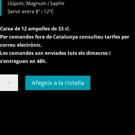
Llúpols: Magnum i Saphir
Servir entre 8º i 12ºC
Caixa de 12 ampolles de 33 cl.
Per comandes fora de Catalunya consulteu tarifes per
correu electrònic.
Les comandes son enviades tots els dimecres i
s’entreguen en 48h.
quantitat
Afegeix a la cistella
de
4
maltes
(caixa
de
12