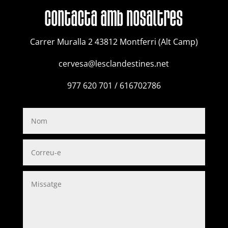
ampolles)
contacta amb nosaltres
Carrer Muralla 2 43812 Montferri (Alt Camp)
cervesa@lesclandestines.net
977 620 701 / 616702786
N
o
m
C
o
r
r
M
e
i
u
s
-
s
e
a
t