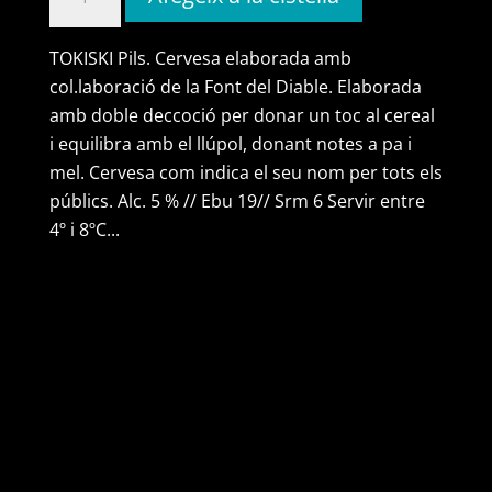
de
tokiski
TOKISKI Pils. Cervesa elaborada amb
(caixa
col.laboració de la Font del Diable. Elaborada
de
amb doble deccoció per donar un toc al cereal
12
i equilibra amb el llúpol, donant notes a pa i
ampolles)
mel. Cervesa com indica el seu nom per tots els
públics. Alc. 5 % // Ebu 19// Srm 6 Servir entre
4º i 8ºC...