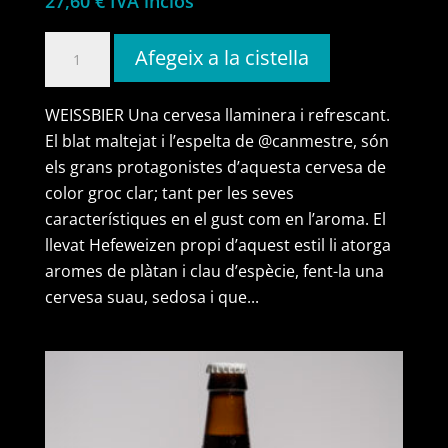
27,60
€
IVA inclòs
quantitat
Afegeix a la cistella
de
espelta
WEISSBIER Una cervesa llaminera i refrescant.
(caixa
El blat maltejat i l’espelta de @canmestre, són
de
els grans protagonistes d’aquesta cervesa de
12
color groc clar; tant per les seves
ampolles)
característiques en el gust com en l’aroma. El
llevat Hefeweizen propi d’aquest estil li atorga
aromes de plàtan i clau d’espècie, fent-la una
cervesa suau, sedosa i que...