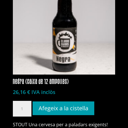
negra (caixa de 12 ampolles)
26,16
€
IVA inclòs
quantitat
Afegeix a la cistella
de
negra
STOUT Una cervesa per a paladars exigents!
(caixa