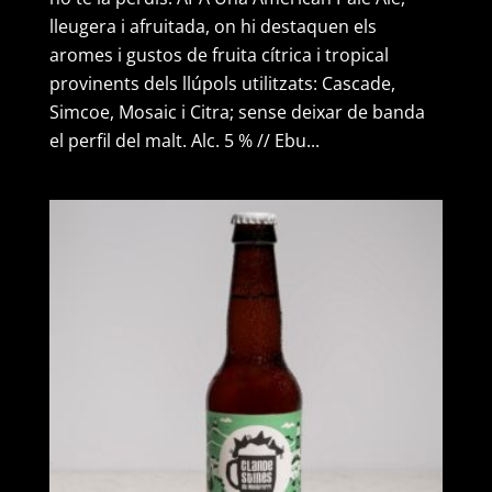
(caixa
lleugera i afruitada, on hi destaquen els
de
aromes i gustos de fruita cítrica i tropical
12
provinents dels llúpols utilitzats: Cascade,
ampolles)
Simcoe, Mosaic i Citra; sense deixar de banda
el perfil del malt. Alc. 5 % // Ebu...