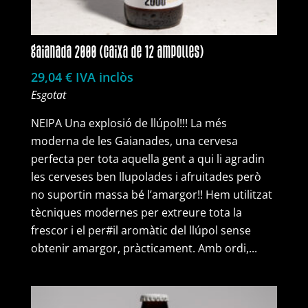
gaianada 2000 (caixa de 12 ampolles)
29,04
€
IVA inclòs
Esgotat
NEIPA Una explosió de llúpol!!! La més
moderna de les Gaianades, una cervesa
perfecta per tota aquella gent a qui li agradin
les cerveses ben llupolades i afruitades però
no suportin massa bé l’amargor!! Hem utilitzat
tècniques modernes per extreure tota la
frescor i el per#il aromàtic del llúpol sense
obtenir amargor, pràcticament. Amb ordi,...