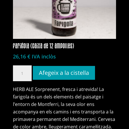
farigola (caixa de 12 ampolles)
26,16
€
IVA inclòs
quantitat
Afegeix a la cistella
de
farigola
HERB ALE Sorprenent, fresca i atrevida! La
(caixa
farigola és un dels elements del paisatge i
de
l’entorn de Montferri, la seva olor ens
12
acompanya en els camins i ens transporta a la
ampolles)
primavera permanent del Mediterrani. Cervesa
de color ambre, lleugerament caramel·litzada.