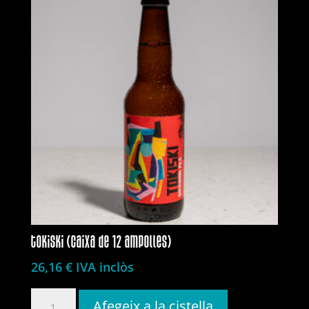
tokiski (caixa de 12 ampolles)
26,16
€
IVA inclòs
quantitat
Afegeix a la cistella