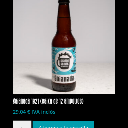
gaianada 1921 (caixa de 12 ampolles)
29,04
€
IVA inclòs
quantitat
Afegeix a la cistella