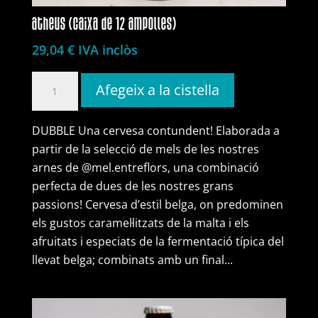
atheus (caixa de 12 ampolles)
29,04
€
IVA inclòs
quantitat
Afegeix a la cistella
de
atheus
DUBBLE Una cervesa contundent! Elaborada a
(caixa
partir de la selecció de mels de les nostres
de
arnes de @mel.entreflors, una combinació
12
perfecta de dues de les nostres grans
ampolles)
passions! Cervesa d’estil belga, on predominen
els gustos caramel·litzats de la malta i els
afruitats i especiats de la fermentació típica del
llevat belga; combinats amb un final...