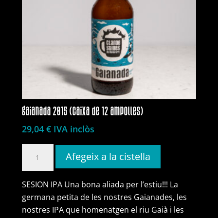
gaianada 2015 (caixa de 12 ampolles)
29,04
€
IVA inclòs
quantitat
Afegeix a la cistella
de
gaianada
SESION IPA Una bona aliada per l’estiu!!! La
2015
germana petita de les nostres Gaianades, les
(caixa
nostres IPA que homenatgen el riu Gaià i les
de