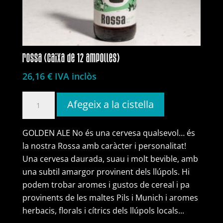
rossa (caixa de 12 ampolles)
26,16
€
IVA inclòs
quantitat
Afegeix a la cistella
de
rossa
GOLDEN ALE No és una cervesa qualsevol… és
(caixa
la nostra Rossa amb caràcter i personalitat!
de
Una cervesa daurada, suau i molt bevible, amb
12
una subtil amargor provinent dels llúpols. Hi
ampolles)
podem trobar aromes i gustos de cereal i pa
provinents de les maltes Pils i Munich i aromes
herbacis, florals i cítrics dels llúpols locals...