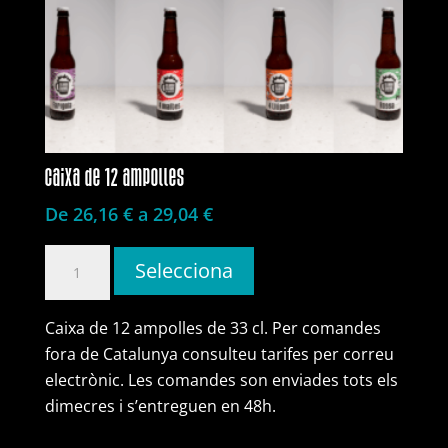
caixa de 12 ampolles
De 26,16 € a 29,04 €
quantitat
Selecciona
de
caixa
Caixa de 12 ampolles de 33 cl. Per comandes
de
fora de Catalunya consulteu tarifes per correu
12
electrònic. Les comandes son enviades tots els
ampolles
dimecres i s’entreguen en 48h.