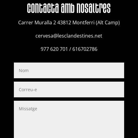
contacta amb nosaltres
Carrer Muralla 2 43812 Montferri (Alt Camp)
cervesa@lesclandestines.net
977 620 701 / 616702786
Nom
Correu-
e
Missatge