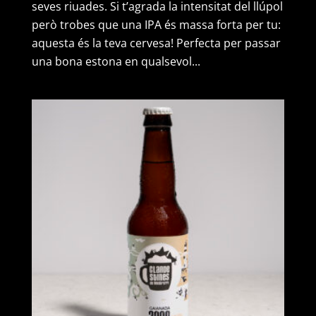
seves riuades. Si t’agrada la intensitat del llúpol
12
però trobes que una IPA és massa forta per tu:
ampolles)
aquesta és la teva cervesa! Perfecta per passar
una bona estona en qualsevol...