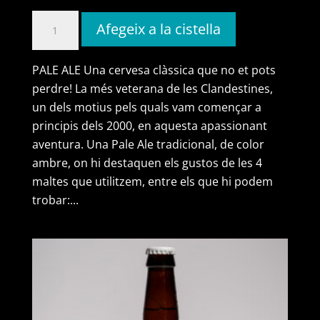
quantitat
Afegeix a la cistella
de
4
PALE ALE Una cervesa clàssica que no et pots
maltes
perdre! La més veterana de les Clandestines,
(caixa
un dels motius pels quals vam començar a
de
principis dels 2000, en aquesta apassionant
12
aventura. Una Pale Ale tradicional, de color
ampolles)
ambre, on hi destaquen els gustos de les 4
maltes que utilitzem, entre els que hi podem
trobar:...