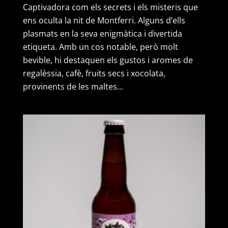
Captivadora com els secrets i els misteris que
de
ens oculta la nit de Montferri. Alguns d’ells
12
plasmats en la seva enigmàtica i divertida
ampolles)
etiqueta. Amb un cos notable, però molt
bevible, hi destaquen els gustos i aromes de
regalèssia, cafè, fruits secs i xocolata,
provinents de les maltes...