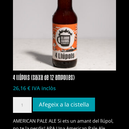
4 llúpols (caixa de 12 ampolles)
26,16
€
IVA inclòs
quantitat
Afegeix a la cistella
de
4
AMERICAN PALE ALE Si ets un amant del llúpol,
llúpols
no te la perdis! APA Una American Pale Ale,