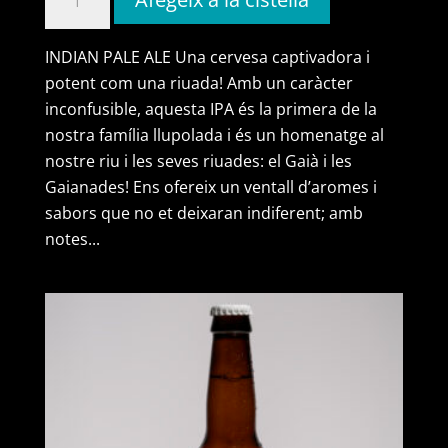
de
gaianada
INDIAN PALE ALE Una cervesa captivadora i
1921
potent com una riuada! Amb un caràcter
(caixa
inconfusible, aquesta IPA és la primera de la
de
nostra família llupolada i és un homenatge al
12
nostre riu i les seves riuades: el Gaià i les
ampolles)
Gaianades! Ens ofereix un ventall d’aromes i
sabors que no et deixaran indiferent; amb
notes...